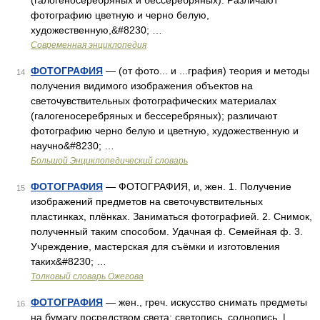
(галогеносеребряных и бессеребряных). Различают
фотографию цветную и черно белую,
художественную,&#8230; …
Современная энциклопедия
ФОТОГРАФИЯ
— (от фото... и ...графия) теория и методы
14
получения видимого изображения объектов на
светочувствительных фотографических материалах
(галогеносеребряных и бессеребряных); различают
фотографию черно белую и цветную, художественную и
научно&#8230; …
Большой Энциклопедический словарь
ФОТОГРАФИЯ
— ФОТОГРАФИЯ, и, жен. 1. Получение
15
изображений предметов на светочувствительных
пластинках, плёнках. Заниматься фотографией. 2. Снимок,
полученный таким способом. Удачная ф. Семейная ф. 3.
Учреждение, мастерская для съёмки и изготовления
таких&#8230; …
Толковый словарь Ожегова
ФОТОГРАФИЯ
— жен., греч. искусство снимать предметы
16
на бумагу посредством света; светопись, солнопись. |