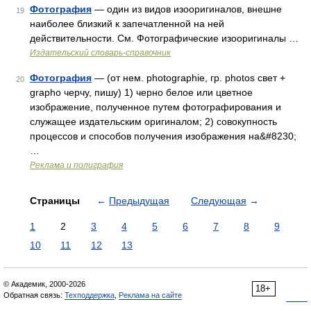
Фотография
— один из видов изооригиналов, внешне
19
наиболее близкий к запечатленной на ней
действительности. См. Фотографические изооригиналы …
Издательский словарь-справочник
Фотография
— (от нем. photographie, гр. photos свет +
20
grapho черчу, пишу) 1) черно белое или цветное
изображение, полученное путем фотографирования и
служащее издательским оригиналом; 2) совокупность
процессов и способов получения изображения на&#8230;
…
Реклама и полиграфия
Страницы
←
Предыдущая
Следующая
→
1
2
3
4
5
6
7
8
9
10
11
12
13
© Академик, 2000-2026
18+
Обратная связь:
Техподдержка
,
Реклама на сайте