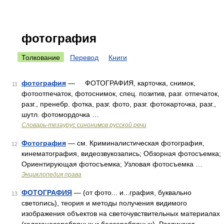
фотография
Толкование
Перевод
Книги
фотография
— ФОТОГРАФИЯ, карточка, снимок,
11
фотоотпечаток, фотоснимок, спец. позитив, разг. отпечаток,
разг., пренебр. фотка, разг. фото, разг. фотокарточка, разг.,
шутл. фотомордочка …
Словарь-тезаурус синонимов русской речи
Фотография
— см. Криминалистическая фотография,
12
кинематография, видеозвукозапись; Обзорная фотосъемка;
Ориентирующая фотосъемка; Узловая фотосъемка …
Энциклопедия права
ФОТОГРАФИЯ
— (от фото... и...графия, буквально
13
светопись), теория и методы получения видимого
изображения объектов на светочувствительных материалах